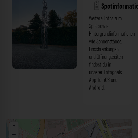
Spotinformati
Weitere Fotos zum
Spot sowie
Hintergrundinformationen
wie Sonnenstände,
Einschränkungen
und Öffnungszeiten
findest du in
unserer
Fotogoals
'Halm' Skulptur - Emilie-Preyer-Platz
App
für
iOS
und
Düsseldorf. Der Fotogoals Fotospot in
Android
.
Düsseldorf
+
−