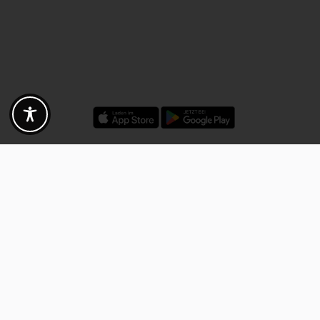
Rabatte - Gutscheine - Angebote
Fotogoals Partnervorteile
Exklusiv für die Fotogoals Community!
Entdecke exklusive
Gutscheine, Rabattcodes und Angebote
von unseren ausgewählten
Kooperationspartnern. Egal ob Fotografie, Reisen, Technik oder lokale
Dienstleistungen.
Entdecke jetzt die Vorteile und lass dich inspirieren!
Jetzt Vorteile entdecken