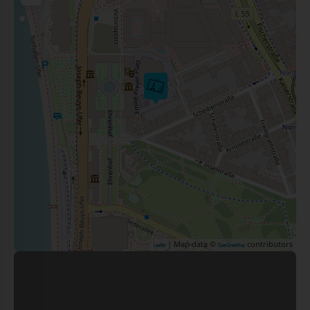
| Map data ©
contributors
Leaflet
OpenStreetMap