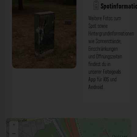
Spotinformati
Weitere Fotos zum
Spot sowie
Hintergrundinformationen
wie Sonnenstände,
Einschränkungen
und Öffnungszeiten
findest du in
unserer
Fotogoals
'Hase' bemalter Verteilerkasten - Agra-
App
für
iOS
und
Park Leipzig. Der Fotogoals Fotospot in
Android
.
Leipzig
+
−