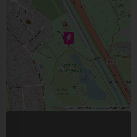
| Map data ©
contributors
Leaflet
OpenStreetMap