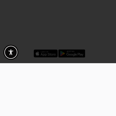
Rabatte - Gutscheine - Angebote
Fotogoals Partnervorteile
Exklusiv für die Fotogoals Community!
Entdecke exklusive
Gutscheine, Rabattcodes und Angebote
von unseren ausgewählten
Kooperationspartnern. Egal ob Fotografie, Reisen, Technik oder lokale
Dienstleistungen.
Entdecke jetzt die Vorteile und lass dich inspirieren!
Jetzt Vorteile entdecken