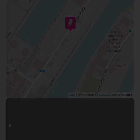
| Map data ©
contributors
Leaflet
OpenStreetMap