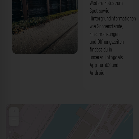
Weitere Fotos zum
Spot sowie
Hintergrundinformationen
wie Sonnenstände,
Einschränkungen
und Öffnungszeiten
findest du in
unserer
Fotogoals
Holzwand - Hamburger Straße
App
für
iOS
und
Düsseldorf. Der Fotogoals Fotospot in
Android
.
Düsseldorf
+
−