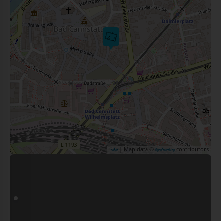
| Map data ©
contributors
Leaflet
OpenStreetMap