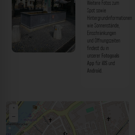
Weitere Fotos zum
Spot sowie
Hintergrundinformationen
wie Sonnenstände,
Einschränkungen
und Öffnungszeiten
findest du in
unserer
Fotogoals
Jakobsbrunnen Stuttgart. Der Fotogoals
App
für
iOS
und
Fotospot in Stuttgart
Android
.
+
−