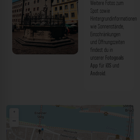
Weitere Fotos zum
Spot sowie
Hintergrundinformationen
wie Sonnenstände,
Einschränkungen
und Öffnungszeiten
findest du in
unserer
Fotogoals
Justitiabrunnen Regensburg. Der
App
für
iOS
und
Fotogoals Fotospot in Regensburg
Android
.
+
−