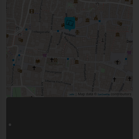
| Map data ©
contributors
Leaflet
OpenStreetMap