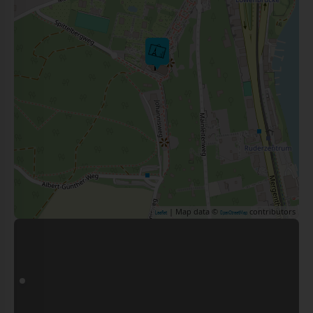
| Map data ©
contributors
Leaflet
OpenStreetMap