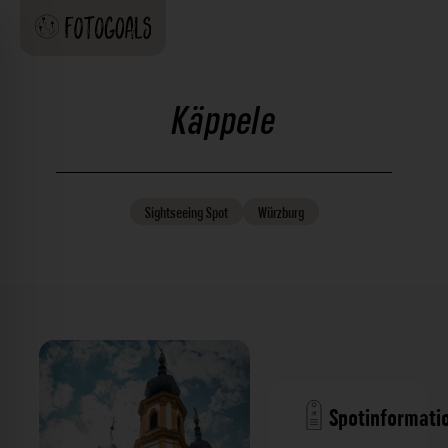
Käppele
Sightseeing
Spot
Würzburg
Spotinformati