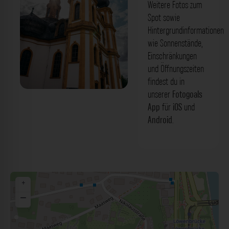
Weitere Fotos zum
Spot sowie
Hintergrundinformationen
wie Sonnenstände,
Einschränkungen
und Öffnungszeiten
findest du in
unserer
Fotogoals
Käppele Würzburg. Der Fotogoals
App
für
iOS
und
Fotospot in Würzburg
Android
.
+
−