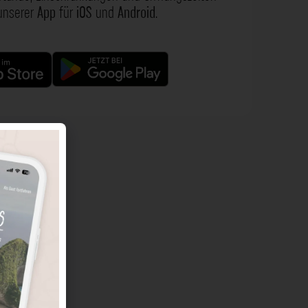
 unserer
App
für
iOS
und
Android
.