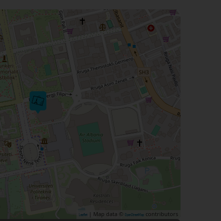
| Map data ©
contributors
Leaflet
OpenStreetMap