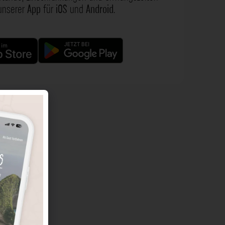
 unserer
App
für
iOS
und
Android
.