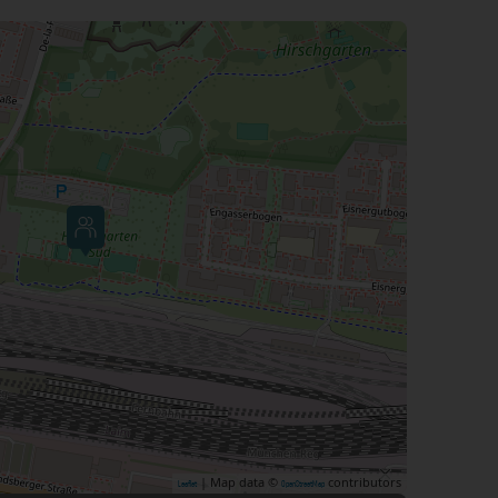
| Map data ©
contributors
Leaflet
OpenStreetMap