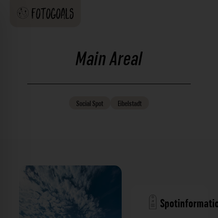
Main Areal
Social
Spot
Eibelstadt
Spotinformati