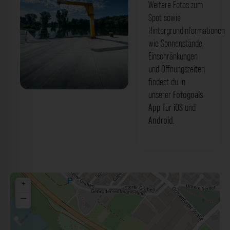
Weitere Fotos zum
Spot sowie
Hintergrundinformationen
wie Sonnenstände,
Einschränkungen
und Öffnungszeiten
findest du in
unserer
Fotogoals
Main Areal Eibelstadt. Der Fotogoals
App
für
iOS
und
Fotospot in Eibelstadt
Android
.
+
−