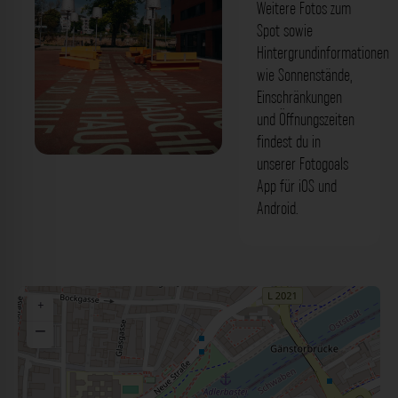
Weitere Fotos zum
Spot sowie
Hintergrundinformationen
wie Sonnenstände,
Einschränkungen
und Öffnungszeiten
findest du in
unserer Fotogoals
Maxplatz mit Spruchband Neu-Ulm. Der
App für iOS und
Fotogoals Fotospot in Neu-Ulm
Android.
+
−