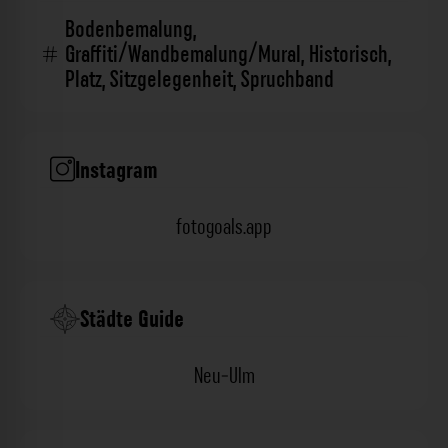
Bodenbemalung
,
Graffiti/Wandbemalung/Mural
,
Historisch
,
Platz
,
Sitzgelegenheit
,
Spruchband
Instagram
fotogoals.app
Städte Guide
Neu-Ulm