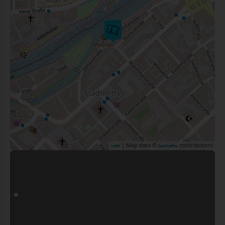
| Map data ©
contributors
Leaflet
OpenStreetMap