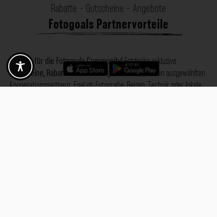
Rabatte - Gutscheine - Angebote
Fotogoals Partnervorteile
Exklusiv für die Fotogoals Community!
Entdecke exklusive
Gutscheine, Rabattcodes und Angebote
von unseren ausgewählten
Kooperationspartnern. Egal ob Fotografie, Reisen, Technik oder lokale
Dienstleistungen.
Entdecke jetzt die Vorteile und lass dich inspirieren!
Jetzt Vorteile entdecken