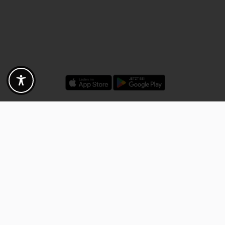
Rabatte - Gutscheine - Angebote
Fotogoals Partnervorteile
Exklusiv für die Fotogoals Community!
Entdecke exklusive
Gutscheine, Rabattcodes und Angebote
von unseren ausgewählten
Kooperationspartnern. Egal ob Fotografie, Reisen, Technik oder lokale
Dienstleistungen.
Entdecke jetzt die Vorteile und lass dich inspirieren!
Jetzt Vorteile entdecken