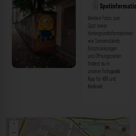
Spotinformati
Weitere Fotos zum
Spot sowie
Hintergrundinformationen
wie Sonnenstände,
Einschränkungen
und Öffnungszeiten
findest du in
unserer
Fotogoals
Minion Graffiti - An der
App
für
iOS
und
Verfassungslinde Leipzig. Der Fotogoals
Android
.
Fotospot in Leipzig
+
−