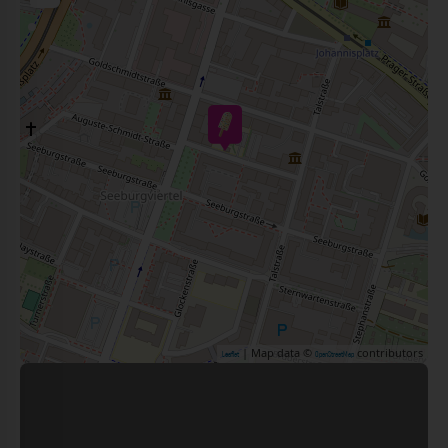
| Map data ©
contributors
Leaflet
OpenStreetMap