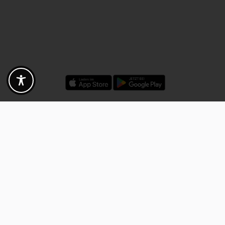
Rabatte - Gutscheine - Angebote
Fotogoals Partnervorteile
Exklusiv für die Fotogoals Community!
Entdecke exklusive
Gutscheine, Rabattcodes und Angebote
von unseren ausgewählten
Kooperationspartnern. Egal ob Fotografie, Reisen, Technik oder lokale
Dienstleistungen.
Entdecke jetzt die Vorteile und lass dich inspirieren!
Jetzt Vorteile entdecken