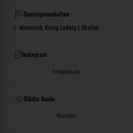
Spoteigenschaften
Historisch
,
König Ludwig I
,
Obelisk
Instagram
fotogoals.app
Städte Guide
München