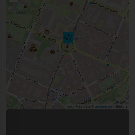
| Map data ©
contributors
Leaflet
OpenStreetMap