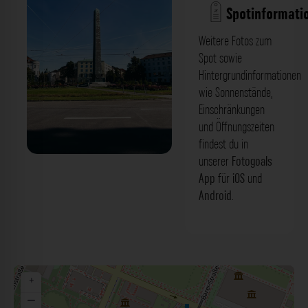
Spotinformati
Weitere Fotos zum
Spot sowie
Hintergrundinformationen
wie Sonnenstände,
Einschränkungen
und Öffnungszeiten
findest du in
unserer
Fotogoals
Obelisk von König Ludwig I -
App
für
iOS
und
Karolinenplatz München. Der Fotogoals
Android
.
Fotospot in München
+
−