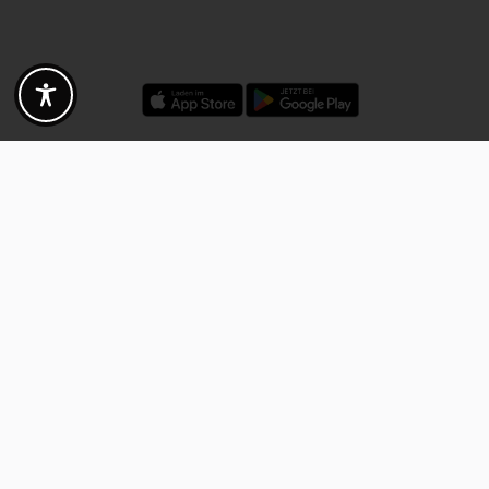
Rabatte - Gutscheine - Angebote
Fotogoals Partnervorteile
Exklusiv für die Fotogoals Community!
Entdecke exklusive
Gutscheine, Rabattcodes und Angebote
von unseren ausgewählten
Kooperationspartnern. Egal ob Fotografie, Reisen, Technik oder lokale
Dienstleistungen.
Entdecke jetzt die Vorteile und lass dich inspirieren!
Jetzt Vorteile entdecken