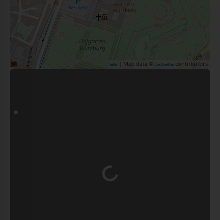
| Map data ©
contributors
Leaflet
OpenStreetMap
Wird geladen …