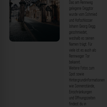
Das am Rennweg
gelegene Oeggtor
wurde vom Schmied
und Hofschlosser
Johann Georg Oegg
geschmiedet,
weshalb es seinen
Namen trägt. Für
Oeggtor Residenz Würzburg. Der
viele ist es auch als
Fotogoals Fotospot in Würzburg
Rennweger Tor
bekannt.
Weitere Fotos zum
Spot sowie
Hintergrundinformationen
wie Sonnenstände,
Einschränkungen
und Öffnungszeiten
findest du in