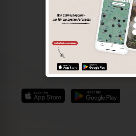
Die Welt der Orte in deiner Tasche
Umkreissuche
Spots speichern
Sonnenstände am Spot
Spotdetails
Filterfunktion
Finde die besten Fotospots noch einfacher mit unserer
App für iOS und Android und genieße einen größeren
Funktionsumfang