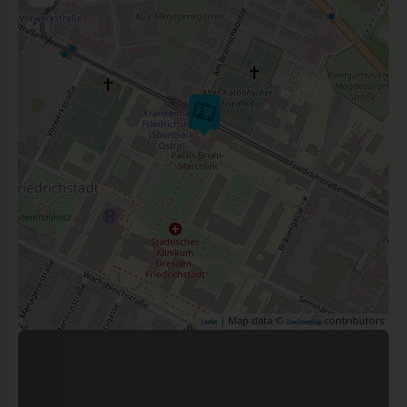
| Map data ©
contributors
Leaflet
OpenStreetMap