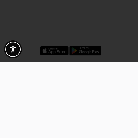
Rabatte - Gutscheine - Angebote
Fotogoals Partnervorteile
Exklusiv für die Fotogoals Community!
Entdecke exklusive
Gutscheine, Rabattcodes und Angebote
von unseren ausgewählten
Kooperationspartnern. Egal ob Fotografie, Reisen, Technik oder lokale
Dienstleistungen.
Entdecke jetzt die Vorteile und lass dich inspirieren!
Jetzt Vorteile entdecken