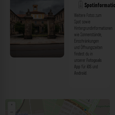
Spotinformati
Weitere Fotos zum
Spot sowie
Hintergrundinformationen
wie Sonnenstände,
Einschränkungen
und Öffnungszeiten
findest du in
unserer
Fotogoals
Palais Brühl-Marcolini - Ansicht:
App
für
iOS
und
Friedrichstraße Dresden. Der Fotogoals
Android
.
Fotospot in Dresden
+
−