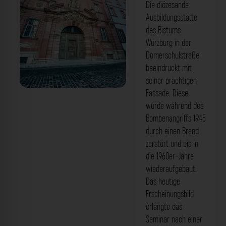
Die diözesande
Ausbildungsstätte
des Bistums
Würzburg in der
Domerschulstraße
beeindruckt mit
seiner prächtigen
Fassade. Diese
Priesterseminar Würzburg. Der
wurde während des
Fotogoals Fotospot in Würzburg
Bombenangriffs 1945
durch einen Brand
zerstört und bis in
die 1960er-Jahre
wiederaufgebaut.
Das heutige
Erscheinungsbild
erlangte das
Seminar nach einer