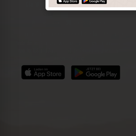
Die Welt der Orte in deiner Tasche
Umkreissuche
Spots speichern
Sonnenstände am Spot
Spotdetails
Filterfunktion
Finde die besten Fotospots noch einfacher mit unserer
App für iOS und Android und genieße einen größeren
Funktionsumfang