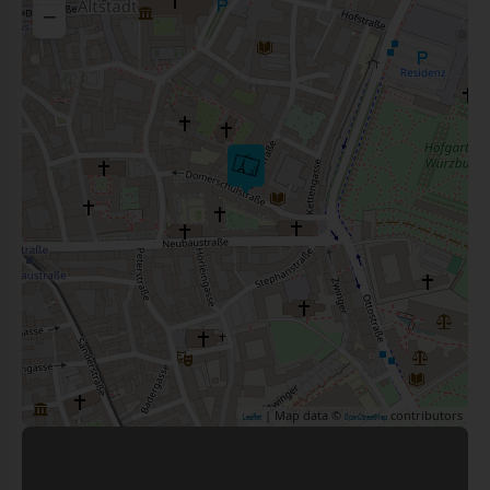
−
| Map data ©
contributors
Leaflet
OpenStreetMap