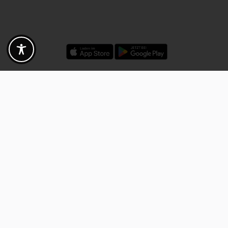
Rabatte - Gutscheine - Angebote
Fotogoals Partnervorteile
Exklusiv für die Fotogoals Community!
Entdecke exklusive
Gutscheine, Rabattcodes und Angebote
von unseren ausgewählten
Kooperationspartnern. Egal ob Fotografie, Reisen, Technik oder lokale
Dienstleistungen.