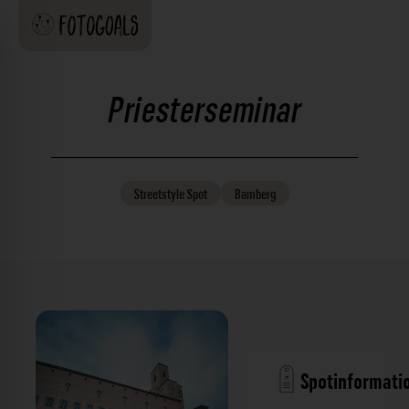
Priesterseminar
Streetstyle
Spot
Bamberg
Spotinformati