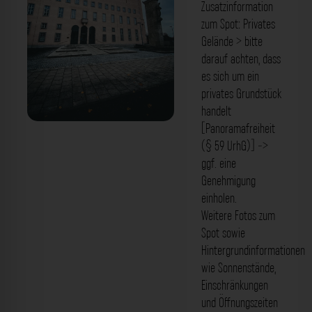
Zusatzinformation
zum Spot: Privates
Gelände > bitte
darauf achten, dass
es sich um ein
privates Grundstück
handelt
[Panoramafreiheit
Priesterseminar Bamberg. Der
(§ 59 UrhG)] ->
Fotogoals Fotospot in Bamberg
ggf. eine
Genehmigung
einholen.
Weitere Fotos zum
Spot sowie
Hintergrundinformationen
wie Sonnenstände,
Einschränkungen
und Öffnungszeiten