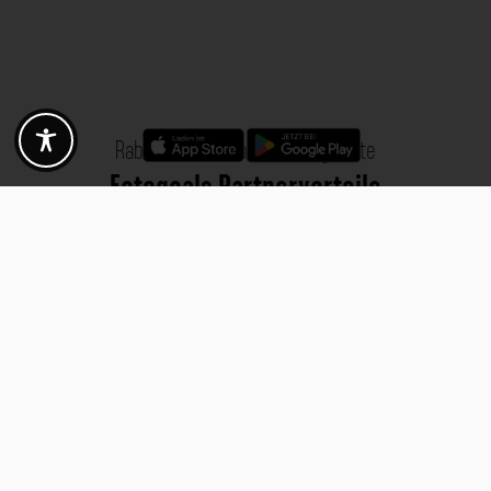
Rabatte - Gutscheine - Angebote
Fotogoals Partnervorteile
Exklusiv für die Fotogoals Community!
Entdecke exklusive
Gutscheine, Rabattcodes und Angebote
von unseren ausgewählten
Kooperationspartnern. Egal ob Fotografie, Reisen, Technik oder lokale
Dienstleistungen.
Entdecke jetzt die Vorteile und lass dich inspirieren!
Jetzt Vorteile entdecken