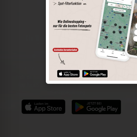
Die Welt der Orte in deiner Tasche
Umkreissuche
Spots speichern
Sonnenstände am Spot
Spotdetails
Filterfunktion
Finde die besten Fotospots noch einfacher mit unserer
App für iOS und Android und genieße einen größeren
Funktionsumfang