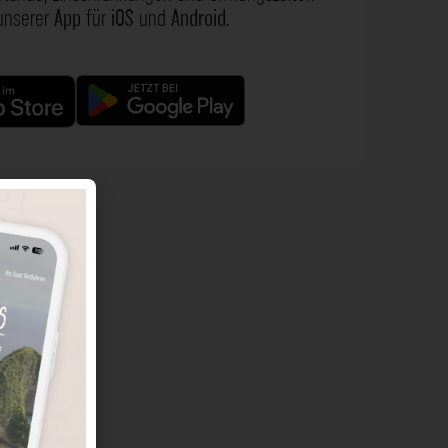
 unserer
App
für
iOS
und
Android
.