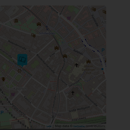
| Map data ©
contributors
Leaflet
OpenStreetMap