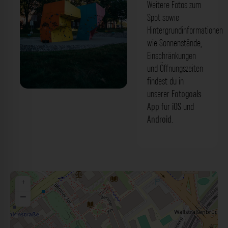
Weitere Fotos zum
Spot sowie
Hintergrundinformationen
wie Sonnenstände,
Einschränkungen
und Öffnungszeiten
findest du in
unserer
Fotogoals
Rock Climbing GYM - Berliner Tor
App
für
iOS
und
Hamburg. Der Fotogoals Fotospot in
Android
.
Hamburg
+
−