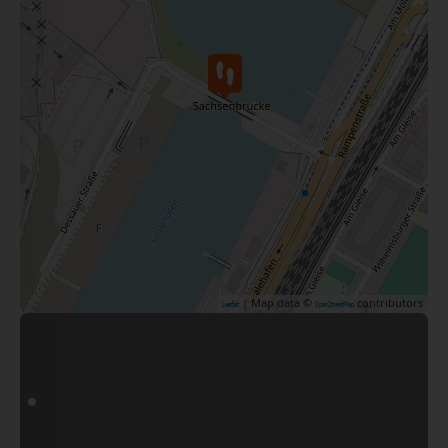
| Map data ©
contributors
Leaflet
OpenStreetMap