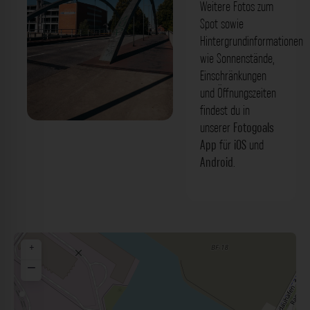
Weitere Fotos zum
Spot sowie
Hintergrundinformationen
wie Sonnenstände,
Einschränkungen
und Öffnungszeiten
findest du in
unserer
Fotogoals
Sachsenbrücke Hamburg. Der Fotogoals
App
für
iOS
und
Fotospot in Hamburg
Android
.
+
−