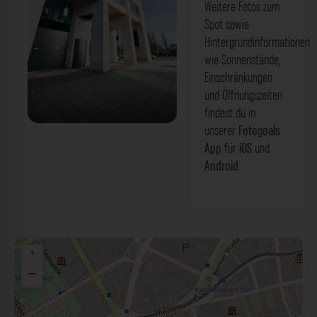
Weitere Fotos zum
Spot sowie
Hintergrundinformationen
wie Sonnenstände,
Einschränkungen
und Öffnungszeiten
findest du in
unserer
Fotogoals
Kolonnade - MainTor Panorama
App
für
iOS
und
Frankfurt. Der Fotogoals Fotospot in
Android
.
Frankfurt am Main
+
−