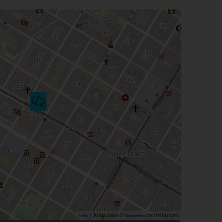
| Map data ©
contributors
Leaflet
OpenStreetMap