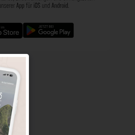
 unserer
App
für
iOS
und
Android
.