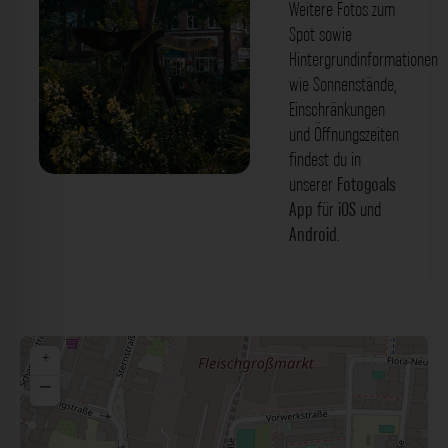
Weitere Fotos zum
Spot sowie
Hintergrundinformationen
wie Sonnenstände,
Einschränkungen
und Öffnungszeiten
findest du in
unserer
Fotogoals
Skulptur - Marktstraße Hamburg. Der
App
für
iOS
und
Fotogoals Fotospot in Hamburg
Android
.
+
−