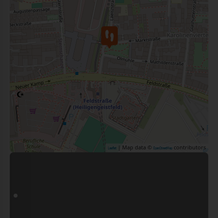
| Map data ©
contributors
Leaflet
OpenStreetMap