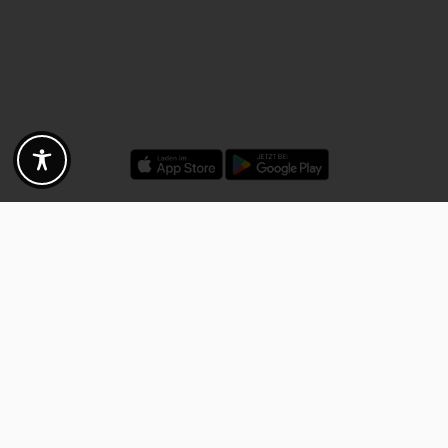
Rabatte - Gutscheine - Angebote
Fotogoals Partnervorteile
Exklusiv für die Fotogoals Community!
Entdecke exklusive
Gutscheine, Rabattcodes und Angebote
von unseren ausgewählten
Kooperationspartnern. Egal ob Fotografie, Reisen, Technik oder lokale
Dienstleistungen.
Entdecke jetzt die Vorteile und lass dich inspirieren!
Jetzt Vorteile entdecken