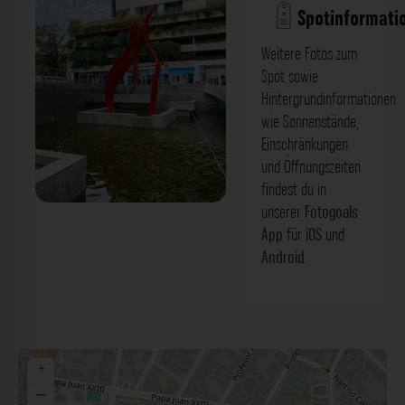
Spotinformati
Weitere Fotos zum
Spot sowie
Hintergrundinformationen
wie Sonnenstände,
Einschränkungen
und Öffnungszeiten
findest du in
unserer
Fotogoals
Skulptur und Wasserlauf - World Trade
App
für
iOS
und
Center Asunción. Der Fotogoals
Android
.
Fotospot in Asunción
+
−