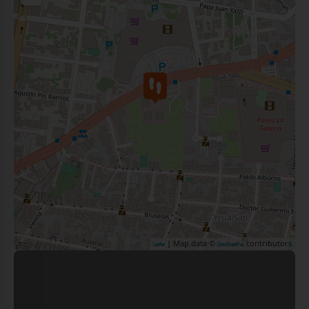
| Map data ©
contributors
Leaflet
OpenStreetMap