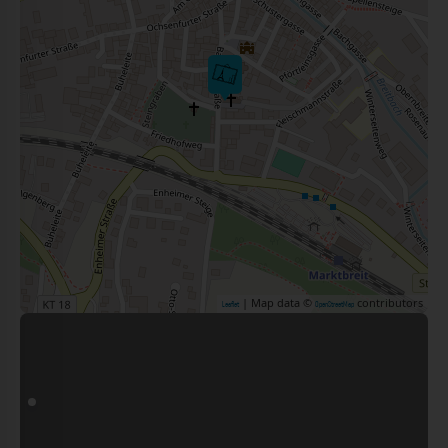
| Map data ©
contributors
Leaflet
OpenStreetMap