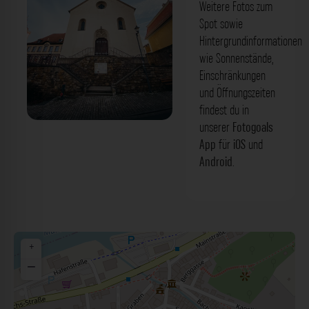
Weitere Fotos zum
Spot sowie
Hintergrundinformationen
wie Sonnenstände,
Einschränkungen
und Öffnungszeiten
findest du in
unserer
Fotogoals
St. Ludwig Kirche Marktbreit. Der
App
für
iOS
und
Fotogoals Fotospot in Marktbreit
Android
.
+
−