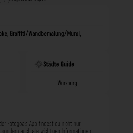
cke
,
Graffiti/Wandbemalung/Mural
,
Städte Guide
Würzburg
der Fotogoals App findest du nicht nur
 sondern auch alle wichtigen Informationen: