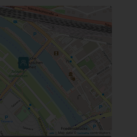
| Map data ©
contributors
Leaflet
OpenStreetMap