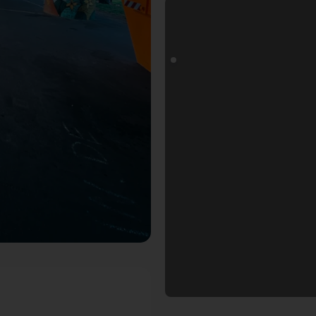
oals Fotospot in Würzburg