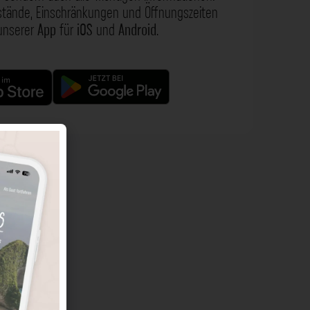
nstände, Einschränkungen und Öffnungszeiten
 unserer
App
für
iOS
und
Android
.