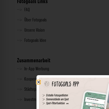
Fotogoals Links
FAQ
Über Fotogoals
Unsere Vision
Fotogoals Idee
Zusammenarbeit
In-App Werbung
Kooperationen
Städtepartnerschaft
Investment & Presse