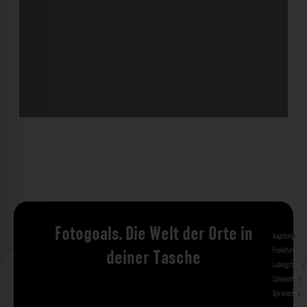
Fotogoals. Die Welt der Orte in
Augsburg
Bad 
Frankfurt am 
deiner Tasche
Ludwigshafen
M
Schweinfurt
St
Gjirokastra
Ade