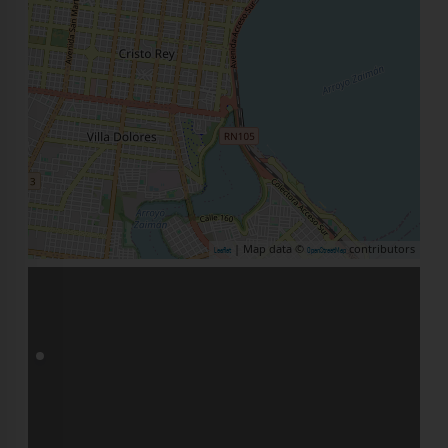
| Map data ©
contributors
Leaflet
OpenStreetMap