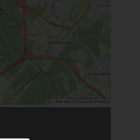
| Map data ©
contributors
Leaflet
OpenStreetMap