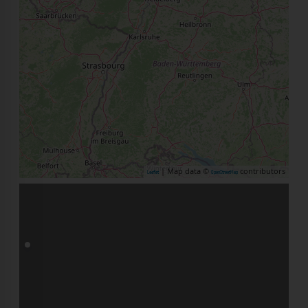
| Map data ©
contributors
Leaflet
OpenStreetMap