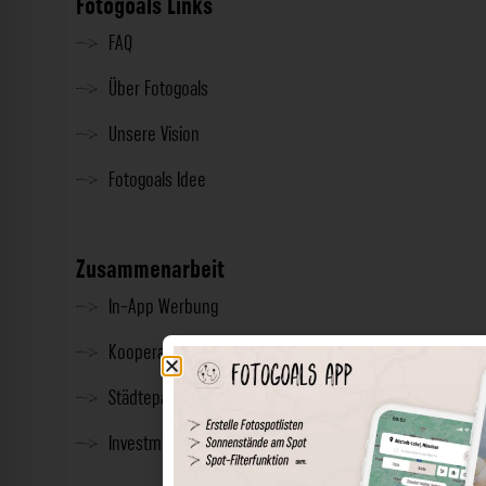
Fotogoals Links
FAQ
Über Fotogoals
Unsere Vision
Fotogoals Idee
Zusammenarbeit
In-App Werbung
Kooperationen
Städtepartnerschaft
Investment & Presse