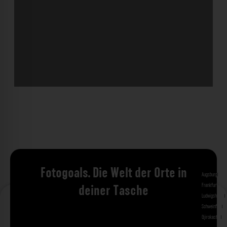
Fotogoals. Die Welt der Orte in
Augsburg
Bad 
Frankfurt am 
deiner Tasche
Ludwigshafen
M
Schweinfurt
St
Gjirokastra
Ade