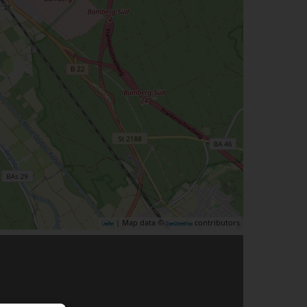
| Map data ©
contributors
Leaflet
OpenStreetMap