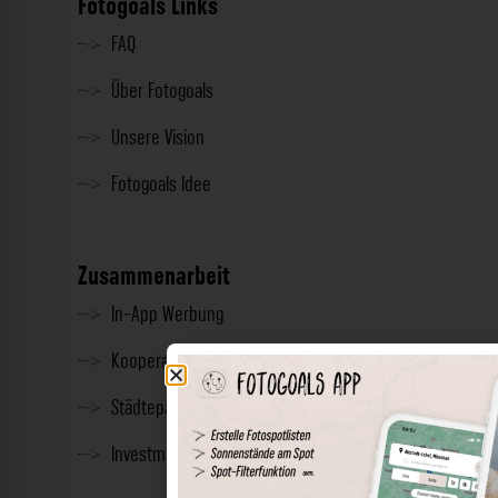
Fotogoals Links
FAQ
Über Fotogoals
Unsere Vision
Fotogoals Idee
Zusammenarbeit
In-App Werbung
Kooperationen
Städtepartnerschaft
Investment & Presse