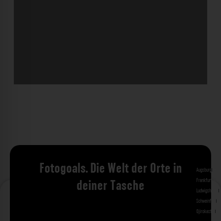
Fotogoals. Die Welt der Orte in
Augsburg
Bad 
Frankfurt am 
deiner Tasche
Ludwigshafen
M
Schweinfurt
St
Gjirokastra
Ade