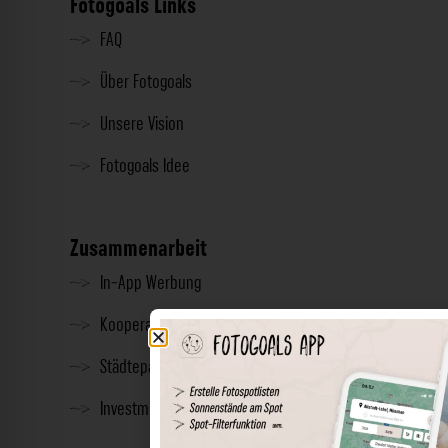
Fotogoals Links
FAQ
Über Fotogoals
Unsere Vision
Fotogoals Idee
Zusammenarbeit
In-App Werbung
Kooperationen
Städtepartnerschaft
Investment & Presse