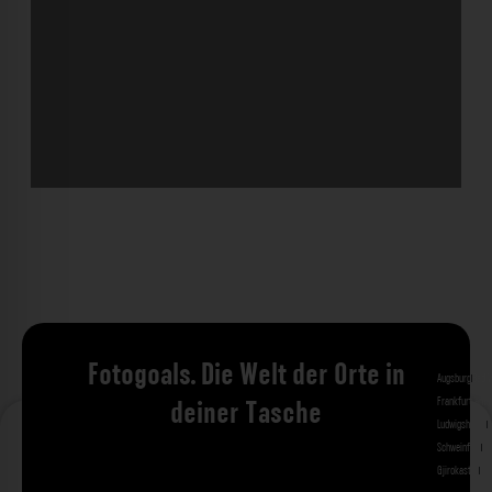
Fotogoals. Die Welt der Orte in
Augsburg
Bad 
Frankfurt am 
deiner Tasche
Ludwigshafen
M
Schweinfurt
St
Gjirokastra
Ade