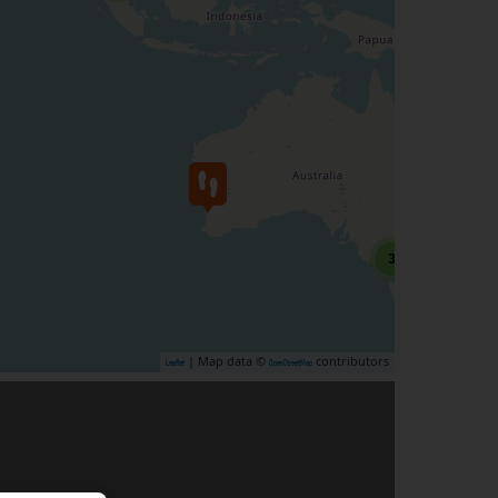
3
| Map data ©
contributors
Leaflet
OpenStreetMap