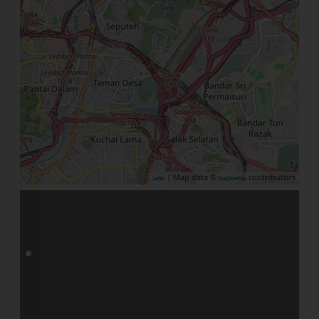
| Map data ©
contributors
Leaflet
OpenStreetMap