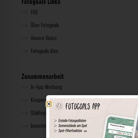
Fotogoals Links
FAQ
Über Fotogoals
Unsere Vision
Fotogoals Idee
Zusammenarbeit
In-App Werbung
Kooperationen
Städtepartnerschaft
Investment & Presse