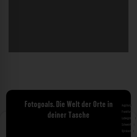
Fotogoals. Die Welt der Orte in
Augsburg
Bad 
Frankfurt am 
deiner Tasche
Ludwigshafen
M
Schweinfurt
St
Gjirokastra
Ade