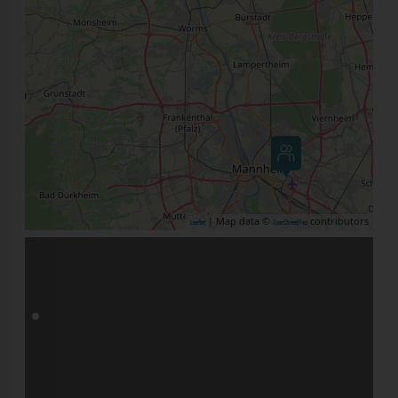
| Map data ©
contributors
Leaflet
OpenStreetMap