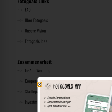
Fotogoals Links
FAQ
Über Fotogoals
Unsere Vision
Fotogoals Idee
Zusammenarbeit
In-App Werbung
Kooperationen
Städtepartnerschaft
Investment & Presse