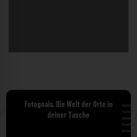
Fotogoals. Die Welt der Orte in
Augsburg
Bad 
Frankfurt am 
deiner Tasche
Ludwigshafen
M
Schweinfurt
St
Gjirokastra
Ade