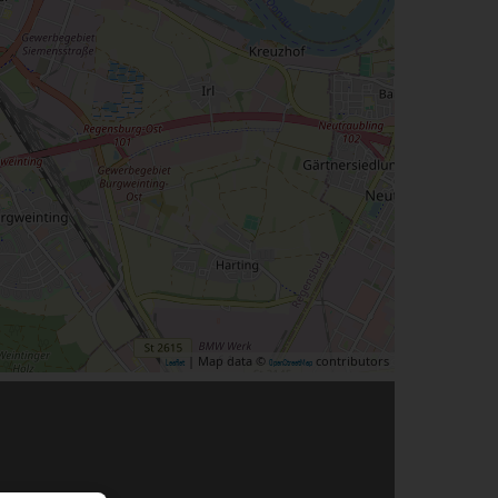
| Map data ©
contributors
Leaflet
OpenStreetMap