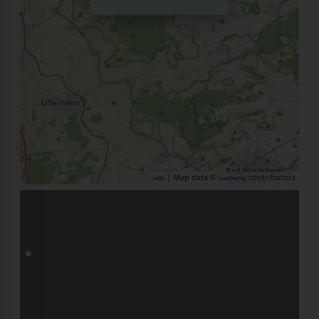
| Map data ©
contributors
Leaflet
OpenStreetMap