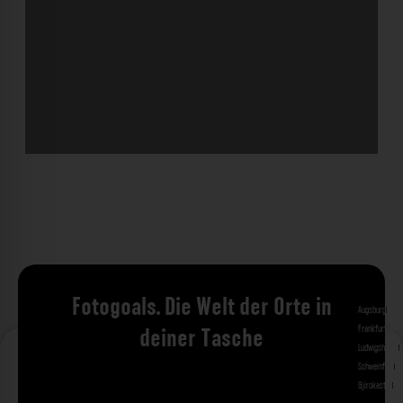
Fotogoals. Die Welt der Orte in
Augsburg
Bad 
Frankfurt am 
deiner Tasche
Ludwigshafen
M
Schweinfurt
St
Gjirokastra
Ade