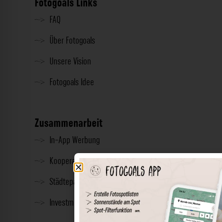
Fotogoals Links
FAQ
Über Fotogoals
Unsere Vision
Fotogoals Idee
Zusammenarbeit
In-App Werbung
Kooperationen
Städtepartnerschaft
Investment & Presse