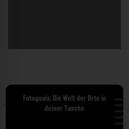
Fotogoals. Die Welt der Orte in
Augsburg
Bad 
Frankfurt am 
deiner Tasche
Ludwigshafen
M
Schweinfurt
St
Gjirokastra
Ade