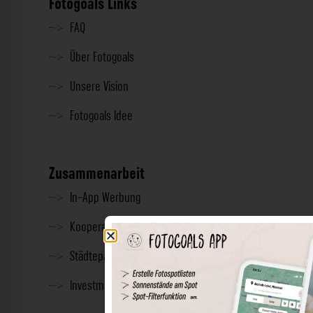
Fotogoals Links
FAQ
Über Fotogoals
Unsere Vision
Fotogoals Idee
Zusammenarbeit
In-App Werbung
Kooperationen
Städtepartnerschaft
Investment & Presse