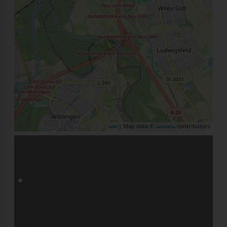
| Map data ©
contributors
Leaflet
OpenStreetMap