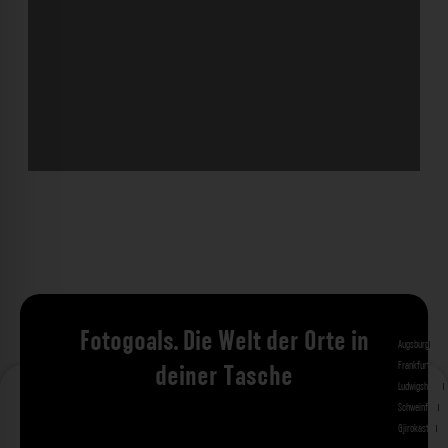
Fotogoals. Die Welt der Orte in
Augsburg
Bad 
Frankfurt am 
deiner Tasche
Ludwigshafen
M
Schweinfurt
St
Gjirokastra
Ade