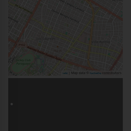
| Map data ©
contributors
Leaflet
OpenStreetMap