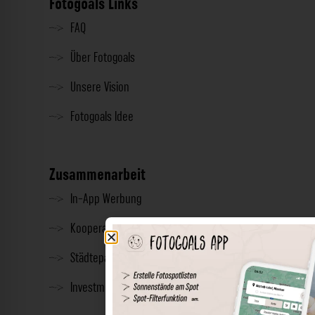
Fotogoals Links
FAQ
Über Fotogoals
Unsere Vision
Fotogoals Idee
Zusammenarbeit
In-App Werbung
Kooperationen
Städtepartnerschaft
Investment & Presse