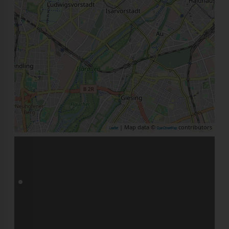
| Map data ©
contributors
Leaflet
OpenStreetMap