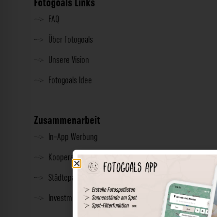
Fotogoals Links
FAQ
Über Fotogoals
Unsere Vision
Fotogoals Idee
Zusammenarbeit
In-App Werbung
Kooperationen
Städtepartnerschaft
Investment & Presse