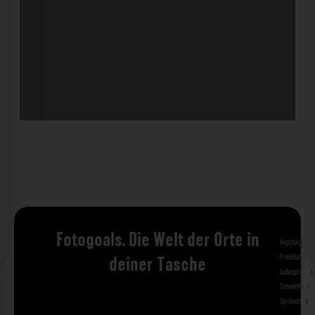
Fotogoals. Die Welt der Orte in
Augsburg
Bad 
Frankfurt am 
deiner Tasche
Ludwigshafen
M
Schweinfurt
St
Gjirokastra
Ade