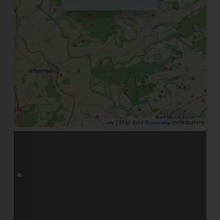
| Map data ©
contributors
Leaflet
OpenStreetMap