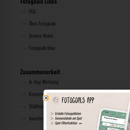
Fotogoals Links
FAQ
Über Fotogoals
Unsere Vision
Fotogoals Idee
Zusammenarbeit
In-App Werbung
Kooperationen
Städtepartnerschaft
Investment & Presse