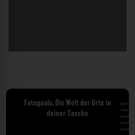
Fotogoals. Die Welt der Orte in
Augsburg
Bad 
Frankfurt am 
deiner Tasche
Ludwigshafen
M
Schweinfurt
St
Gjirokastra
Ade