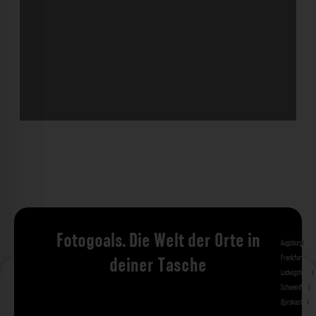
Fotogoals. Die Welt der Orte in
Augsburg
Bad 
Frankfurt am 
deiner Tasche
Ludwigshafen
M
Schweinfurt
St
Gjirokastra
Ade