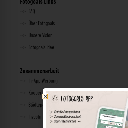
Fotogoals Links
FAQ
Über Fotogoals
Unsere Vision
Fotogoals Idee
Zusammenarbeit
In-App Werbung
Kooperationen
Städtepartnerschaft
Investment & Presse