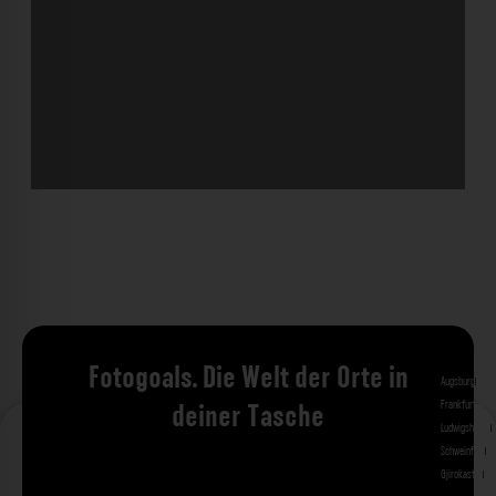
Fotogoals. Die Welt der Orte in
Augsburg
Bad 
Frankfurt am 
deiner Tasche
Ludwigshafen
M
Schweinfurt
St
Gjirokastra
Ade