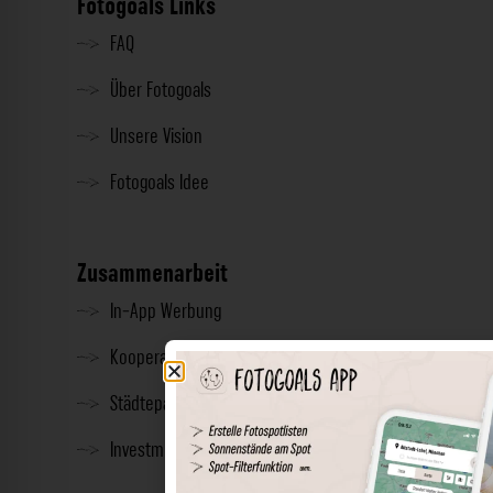
Fotogoals Links
FAQ
Über Fotogoals
Unsere Vision
Fotogoals Idee
Zusammenarbeit
In-App Werbung
Kooperationen
Städtepartnerschaft
Investment & Presse