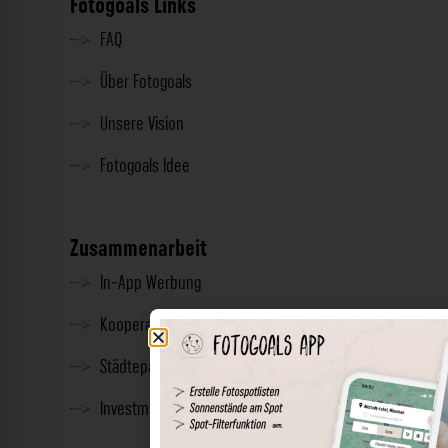
Fotogoals Links
FAQ
Über Fotogoals
Unsere Vision
Fotogoals Idee
Zusammenarbeit
In-App Werbung
Kooperationen
Städtepartnerschaft
Investment & Presse