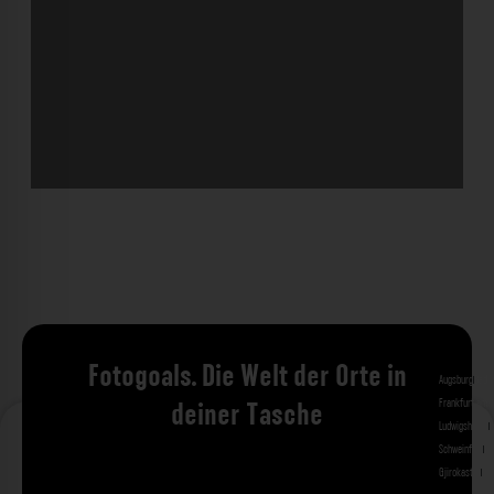
Fotogoals. Die Welt der Orte in
Augsburg
Bad 
Frankfurt am 
deiner Tasche
Ludwigshafen
M
Schweinfurt
St
Gjirokastra
Ade