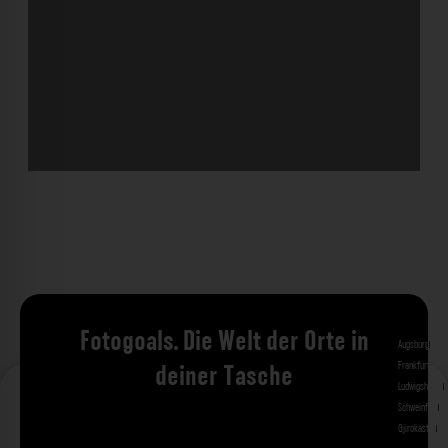
Fotogoals. Die Welt der Orte in
Augsburg
Bad 
Frankfurt am 
deiner Tasche
Ludwigshafen
M
Schweinfurt
St
Gjirokastra
Ade