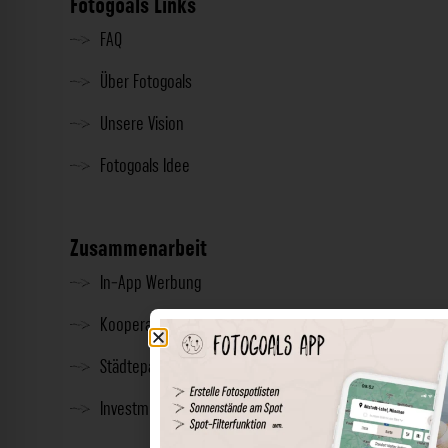
Fotogoals Links
FAQ
Über Fotogoals
Unsere Vision
Fotogoals Idee
Zusammenarbeit
In-App Werbung
Kooperationen
Städtepartnerschaft
Investment & Presse