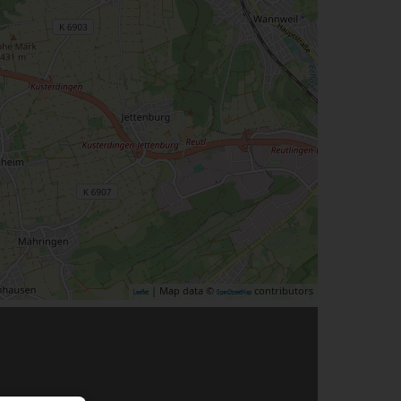
| Map data ©
contributors
Leaflet
OpenStreetMap