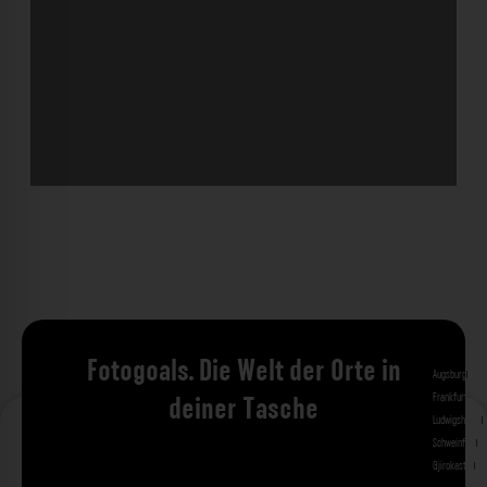
Fotogoals. Die Welt der Orte in
Augsburg
Bad 
Frankfurt am 
deiner Tasche
Ludwigshafen
M
Schweinfurt
St
Gjirokastra
Ade