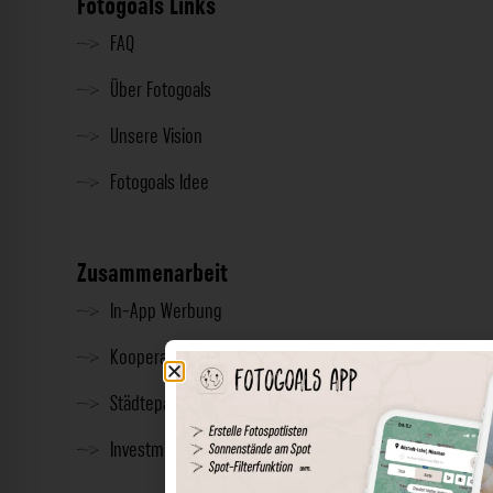
Fotogoals Links
FAQ
Über Fotogoals
Unsere Vision
Fotogoals Idee
Zusammenarbeit
In-App Werbung
Kooperationen
Städtepartnerschaft
Investment & Presse