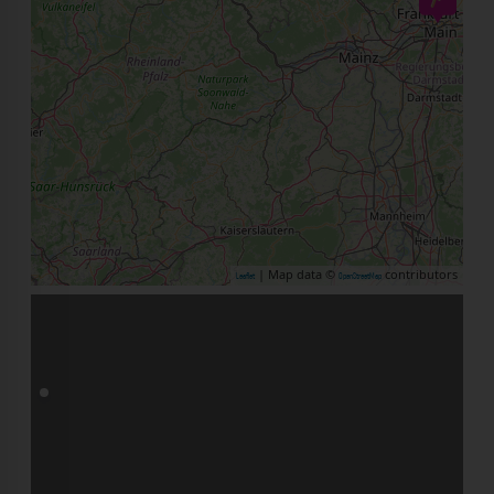
| Map data ©
contributors
Leaflet
OpenStreetMap