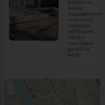
Weitere Fotos zum
Spot sowie
Hintergrundinformationen
wie Sonnenstände,
Einschränkungen
und Öffnungszeiten
findest du in
unserer
Fotogoals
Terrasse am Buenos-Aires-Kai
App
für
iOS
und
Hamburg. Der Fotogoals Fotospot in
Android
.
Hamburg
+
−