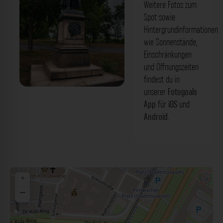
Weitere Fotos zum
Spot sowie
Hintergrundinformationen
wie Sonnenstände,
Einschränkungen
und Öffnungszeiten
findest du in
unserer
Fotogoals
'Theodor Koerner' Denkmal Dresden.
App
für
iOS
und
Der Fotogoals Fotospot in Dresden
Android
.
+
−