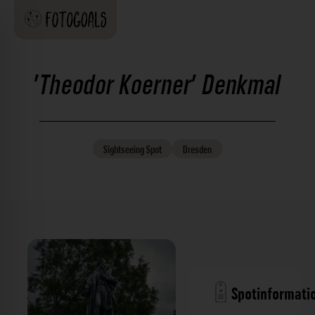
'Theodor Koerner' Denkmal
Sightseeing
Spot
Dresden
Spotinformati