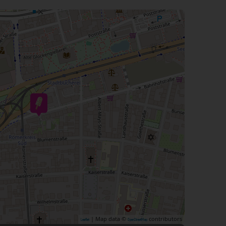
| Map data ©
contributors
Leaflet
OpenStreetMap