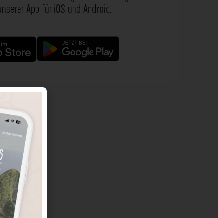
 unserer
App
für
iOS
und
Android
.