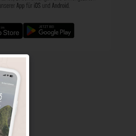
 unserer
App
für
iOS
und
Android
.