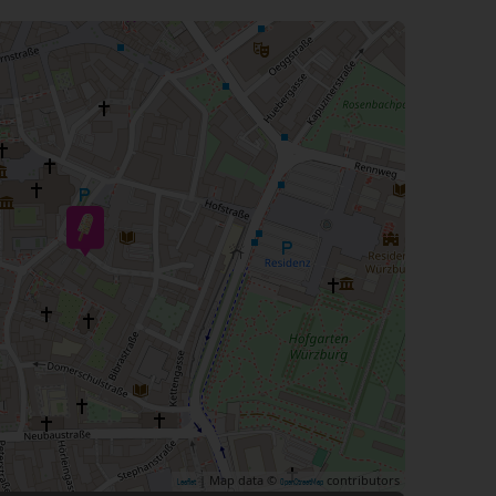
| Map data ©
contributors
Leaflet
OpenStreetMap